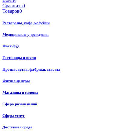
Войти
Сравнить
0
Товаров
0
Рестораны, кафе, кофейни
Медицинские учреждения
Фаст-фуд
Гостиницы и отели
Производства, фабрики, заводы
Фитнес-центры
Магазины и салоны
Сфера развлечений
Сфера услуг
Доступная среда