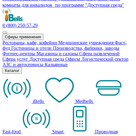
комнаты для инвалидов по программе "Доступная среда"
8 (800) 250-57-29
Сферы применения
Рестораны, кафе, кофейни
Медицинские учреждения
Фаст-
фуд
Гостиницы и отели
Производства, фабрики, заводы
Фитнес-центры
Магазины и салоны
Сфера развлечений
Сфера услуг
Доступная среда
Офисы
Логистический сектор
АЗС и автосервисы
Кальянные
Каталог
iBells
Medbells
Fast-food
Smart
Проводная