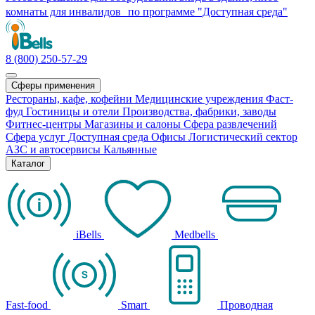
комнаты для инвалидов по программе "Доступная среда"
8 (800) 250-57-29
Сферы применения
Рестораны, кафе, кофейни
Медицинские учреждения
Фаст-
фуд
Гостиницы и отели
Производства, фабрики, заводы
Фитнес-центры
Магазины и салоны
Сфера развлечений
Сфера услуг
Доступная среда
Офисы
Логистический сектор
АЗС и автосервисы
Кальянные
Каталог
iBells
Medbells
Fast-food
Smart
Проводная