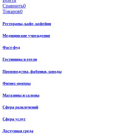
Войти
Сравнить
0
Товаров
0
Рестораны, кафе, кофейни
Медицинские учреждения
Фаст-фуд
Гостиницы и отели
Производства, фабрики, заводы
Фитнес-центры
Магазины и салоны
Сфера развлечений
Сфера услуг
Доступная среда