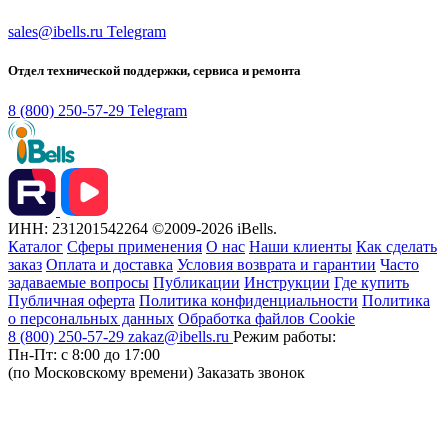
sales@ibells.ru
Telegram
Отдел технической поддержки, сервиса и ремонта
8 (800) 250-57-29
Telegram
ИНН: 231201542264
©2009-2026 iBells.
Каталог
Сферы применения
О нас
Наши клиенты
Как сделать
заказ
Оплата и доставка
Условия возврата и гарантии
Часто
задаваемые вопросы
Публикации
Инструкции
Где купить
Публичная оферта
Политика конфиденциальности
Политика
о персональных данных
Обработка файлов Cookie
8 (800) 250-57-29
zakaz@ibells.ru
Режим работы:
Пн-Пт: с 8:00 до 17:00
(по Московскому времени)
Заказать звонок