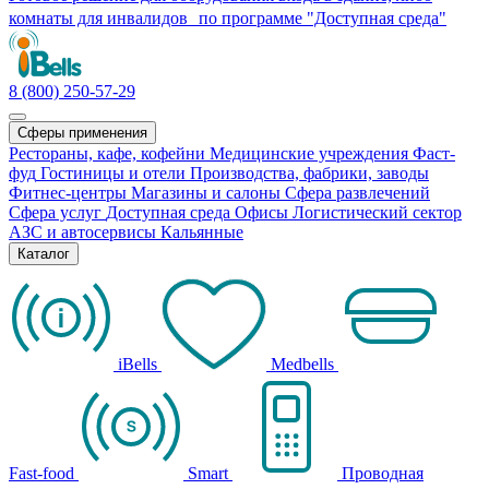
комнаты для инвалидов по программе "Доступная среда"
8 (800) 250-57-29
Сферы применения
Рестораны, кафе, кофейни
Медицинские учреждения
Фаст-
фуд
Гостиницы и отели
Производства, фабрики, заводы
Фитнес-центры
Магазины и салоны
Сфера развлечений
Сфера услуг
Доступная среда
Офисы
Логистический сектор
АЗС и автосервисы
Кальянные
Каталог
iBells
Medbells
Fast-food
Smart
Проводная