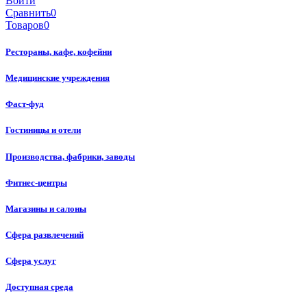
Войти
Сравнить
0
Товаров
0
Рестораны, кафе, кофейни
Медицинские учреждения
Фаст-фуд
Гостиницы и отели
Производства, фабрики, заводы
Фитнес-центры
Магазины и салоны
Сфера развлечений
Сфера услуг
Доступная среда