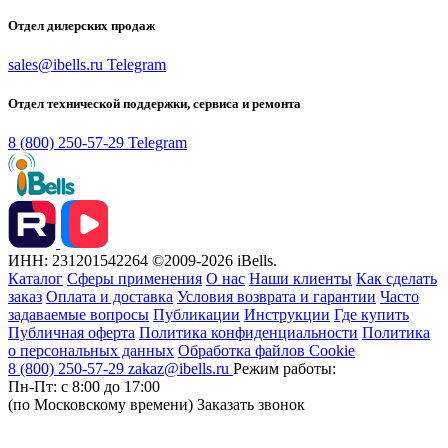
Отдел дилерских продаж
sales@ibells.ru
Telegram
Отдел технической поддержки, сервиса и ремонта
8 (800) 250-57-29
Telegram
ИНН: 231201542264
©2009-2026 iBells.
Каталог
Сферы применения
О нас
Наши клиенты
Как сделать
заказ
Оплата и доставка
Условия возврата и гарантии
Часто
задаваемые вопросы
Публикации
Инструкции
Где купить
Публичная оферта
Политика конфиденциальности
Политика
о персональных данных
Обработка файлов Cookie
8 (800) 250-57-29
zakaz@ibells.ru
Режим работы:
Пн-Пт: с 8:00 до 17:00
(по Московскому времени)
Заказать звонок