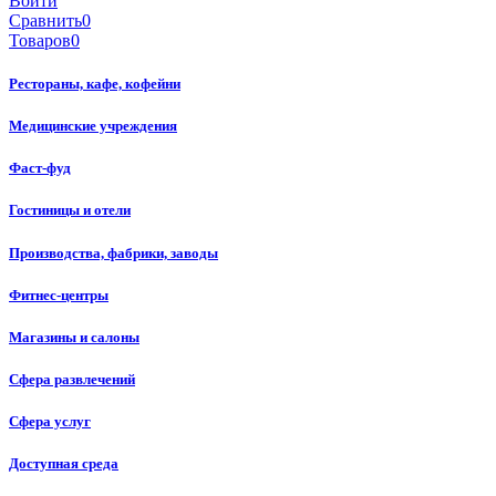
Войти
Сравнить
0
Товаров
0
Рестораны, кафе, кофейни
Медицинские учреждения
Фаст-фуд
Гостиницы и отели
Производства, фабрики, заводы
Фитнес-центры
Магазины и салоны
Сфера развлечений
Сфера услуг
Доступная среда