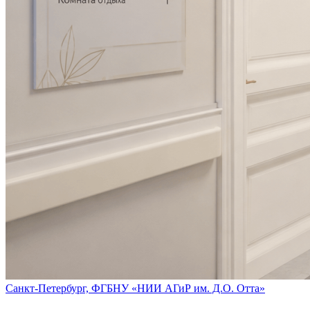
Санкт-Петербург, ФГБНУ «НИИ АГиР им. Д.О. Отта»