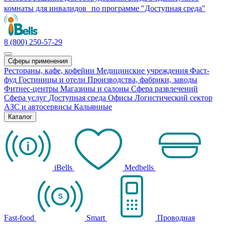
комнаты для инвалидов по программе "Доступная среда"
8 (800) 250-57-29
Сферы применения
Рестораны, кафе, кофейни
Медицинские учреждения
Фаст-
фуд
Гостиницы и отели
Производства, фабрики, заводы
Фитнес-центры
Магазины и салоны
Сфера развлечений
Сфера услуг
Доступная среда
Офисы
Логистический сектор
АЗС и автосервисы
Кальянные
Каталог
iBells
Medbells
Fast-food
Smart
Проводная