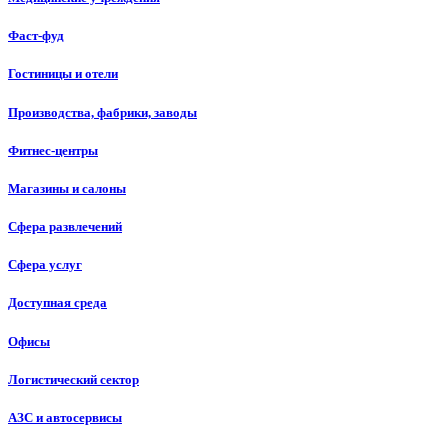
Фаст-фуд
Гостиницы и отели
Производства, фабрики, заводы
Фитнес-центры
Магазины и салоны
Сфера развлечений
Сфера услуг
Доступная среда
Офисы
Логистический сектор
АЗС и автосервисы