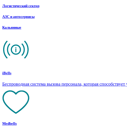
Логистический сектор
АЗС и автосервисы
Кальянные
iBells
Беспроводная система вызова персонала, которая способствуе
Medbells