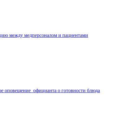
ацию между медперсоналом и пациентами
ое оповещение официанта о готовности блюда