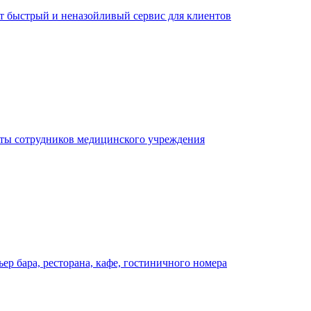
ает быстрый и неназойливый сервис для клиентов
оты сотрудников медицинского учреждения
р бара, ресторана, кафе, гостиничного номера